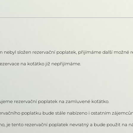
ím nebyl složen rezervační poplatek, přijímáme další možné r
 rezervace na koťátko již nepřijímáme.
ujeme rezervační poplatek na zamluvené koťátko.
zervačního poplatku bude stále nabízeno i ostatním zájemcům
o, je tento rezervační poplatek nevratný a bude použit na ná