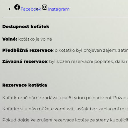
Facebook
Instagram
Dostupnost koťátek
Volné:
koťátko je volné
Předběžná rezervace
: o koťátko byl projeven zájem, zat
Závazná rezervace
: byl složen rezervační poplatek, další
Rezervace koťátka
Koťátka začínáme zadávat cca 6 týdnu po narození. Požad
Koťátko si u nás můžete zamluvit , avšak bez zaplacení re
Pokud dojde ke zrušení rezervace kotěte ze strany kupujícíh