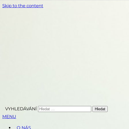
Skip to the content
Chovatelská stanice koček plemene Ragdoll
Corly-Ragdoll.cz
VYHLEDÁVÁNÍ
MENU
O NÁS