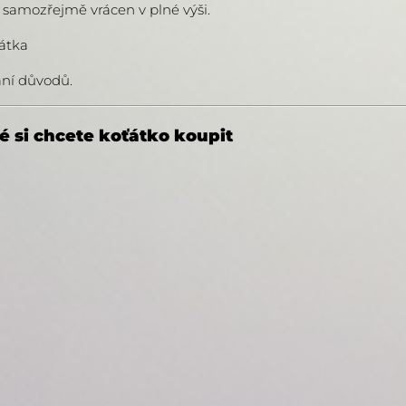
e samozřejmě vrácen v plné výši.
ťátka
ání důvodů.
é si chcete koťátko koupit