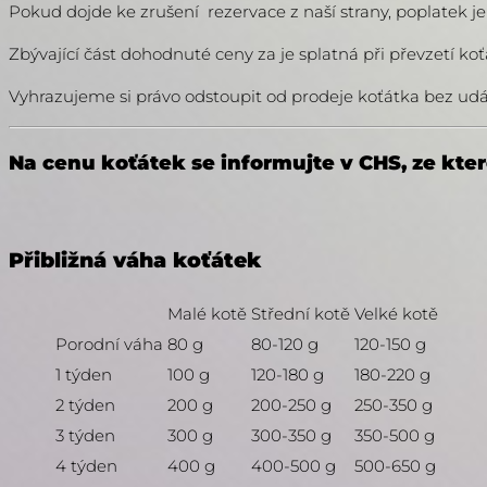
Pokud dojde ke zrušení rezervace z naší strany, poplatek j
Zbývající část dohodnuté ceny za je splatná při převzetí ko
Vyhrazujeme si právo odstoupit od prodeje koťátka bez ud
Na cenu koťátek se informujte v CHS, ze kter
Přibližná váha koťátek
Malé kotě
Střední kotě
Velké kotě
Porodní váha
80 g
80-120 g
120-150 g
1 týden
100 g
120-180 g
180-220 g
2 týden
200 g
200-250 g
250-350 g
3 týden
300 g
300-350 g
350-500 g
4 týden
400 g
400-500 g
500-650 g